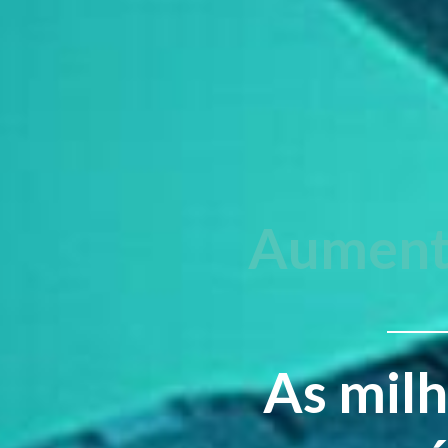
Aument
As milh