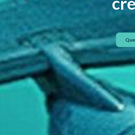
cré
Que